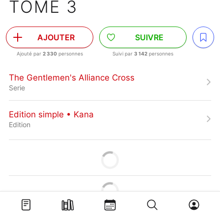
TOME 3
AJOUTER
SUIVRE
Ajouté par
2 330
personnes
Suivi par
3 142
personnes
The Gentlemen's Alliance Cross
Serie
Edition simple • Kana
Edition