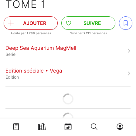
TOME 1
AJOUTER
SUIVRE
Ajouté par
1 788
personnes
Suivi par
2 211
personnes
Deep Sea Aquarium MagMell
Serie
Edition spéciale • Vega
Edition