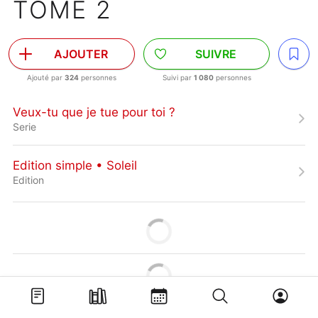
TOME 2
AJOUTER
SUIVRE
Ajouté par
324
personnes
Suivi par
1 080
personnes
Veux-tu que je tue pour toi ?
Serie
Edition simple • Soleil
Edition