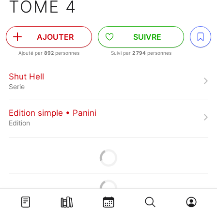
TOME 4
AJOUTER
SUIVRE
Ajouté par
892
personnes
Suivi par
2 794
personnes
Shut Hell
Serie
Edition simple • Panini
Edition