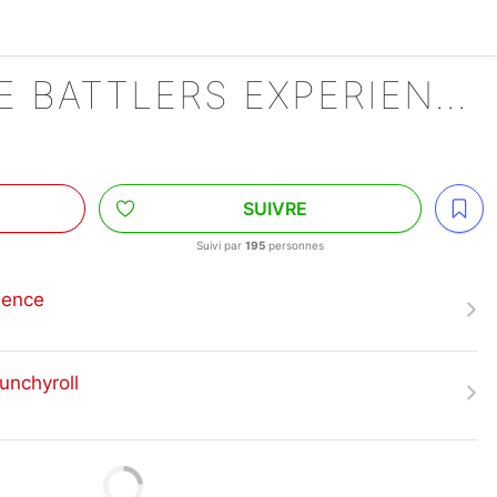
LBX : LITTLE BATTLERS EXPERIENCE
SUIVRE
Suivi par
195
personnes
rience
unchyroll