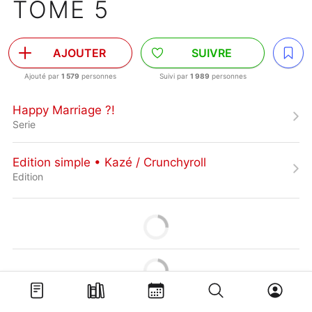
TOME 5
AJOUTER
SUIVRE
Ajouté par
1 579
personnes
Suivi par
1 989
personnes
Happy Marriage ?!
Serie
Edition simple • Kazé / Crunchyroll
Edition