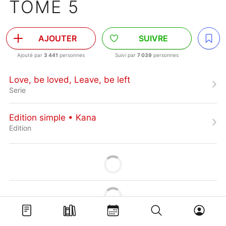
TOME 5
AJOUTER
SUIVRE
Ajouté par
3 441
personnes
Suivi par
7 039
personnes
Love, be loved, Leave, be left
Serie
Edition simple • Kana
Edition