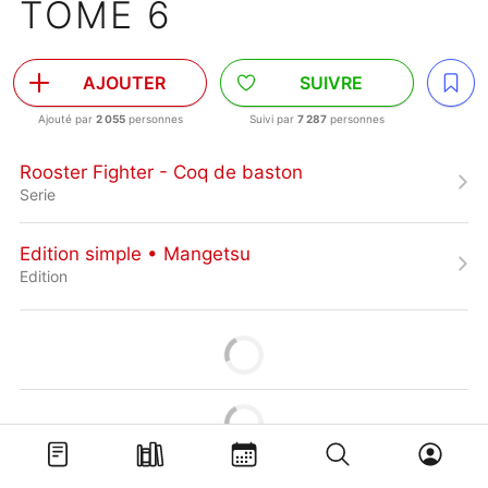
TOME 6
AJOUTER
SUIVRE
Ajouté par
2 055
personnes
Suivi par
7 287
personnes
Rooster Fighter - Coq de baston
Serie
Edition simple • Mangetsu
Edition