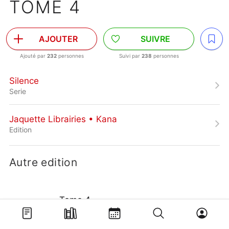
TOME 4
AJOUTER
SUIVRE
Ajouté par
232
personnes
Suivi par
238
personnes
Silence
Serie
Jaquette Librairies • Kana
Edition
Autre edition
Tome 4
Edition simple