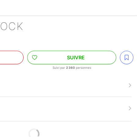
LOCK
SUIVRE
Suivi par
2 360
personnes