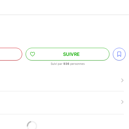
G
SUIVRE
Suivi par
936
personnes