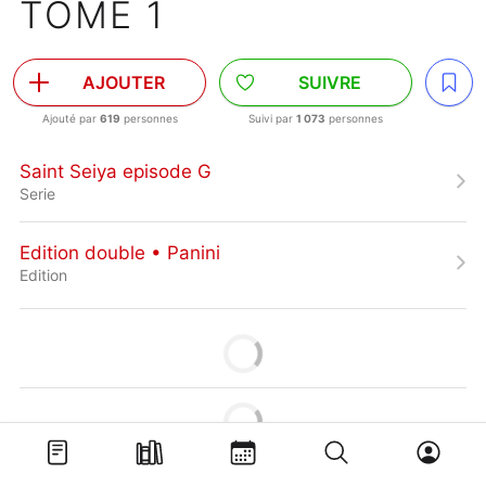
TOME 1
AJOUTER
SUIVRE
Ajouté par
619
personnes
Suivi par
1 073
personnes
Saint Seiya episode G
Serie
Edition double • Panini
Edition