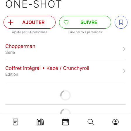
ONE-SHOT
AJOUTER
SUIVRE
Ajouté par
64
personnes
Suivi par
177
personnes
Chopperman
Serie
Coffret intégral • Kazé / Crunchyroll
Edition