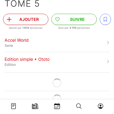
TOME 5
AJOUTER
SUIVRE
Ajouté par
1 814
personnes
Suivi par
3 170
personnes
Accel World
Serie
Edition simple • Ototo
Edition