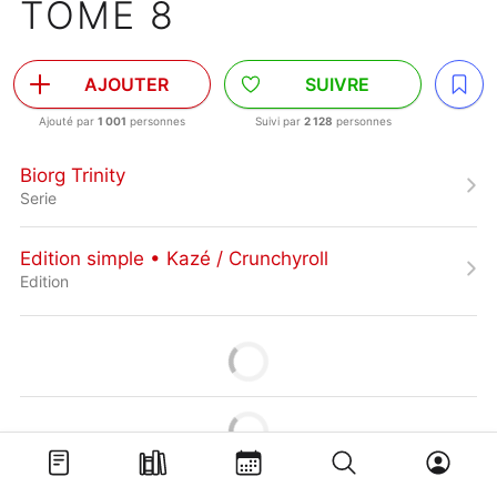
TOME 8
AJOUTER
SUIVRE
Ajouté par
1 001
personnes
Suivi par
2 128
personnes
Biorg Trinity
Serie
Edition simple • Kazé / Crunchyroll
Edition