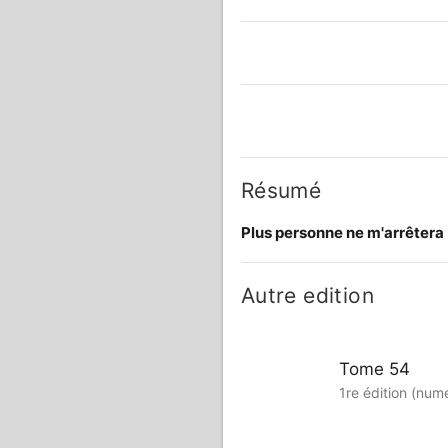
Résumé
Plus personne ne m'arrêtera
Autre edition
Tome 54
1re édition (num