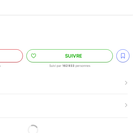
SUIVRE
s
Suivi par
162 933
personnes