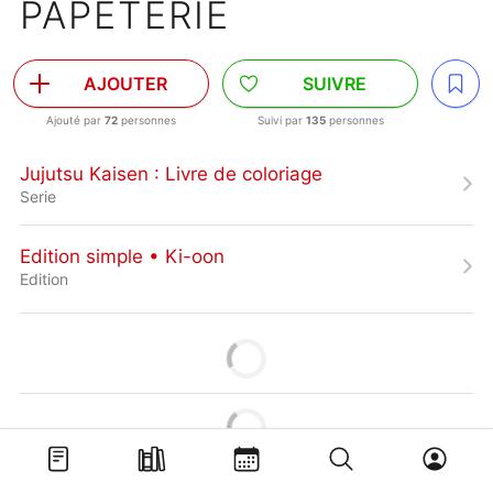
PAPETERIE
AJOUTER
SUIVRE
Ajouté par
72
personnes
Suivi par
135
personnes
Jujutsu Kaisen : Livre de coloriage
Serie
Edition simple • Ki-oon
Edition