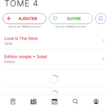
TOME 4
AJOUTER
SUIVRE
Ajouté par
1 622
personnes
Suivi par
2 364
personnes
Love Is The Devil
Serie
Edition simple • Soleil
Edition