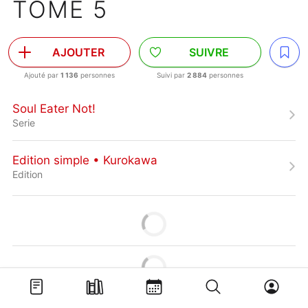
TOME 5
AJOUTER
SUIVRE
Ajouté par
1 136
personnes
Suivi par
2 884
personnes
Soul Eater Not!
Serie
Edition simple • Kurokawa
Edition