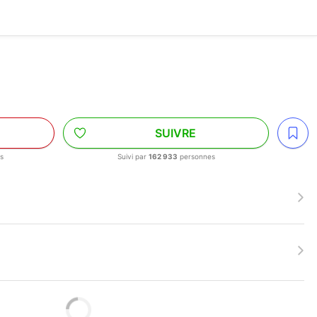
SUIVRE
s
Suivi par
162 933
personnes