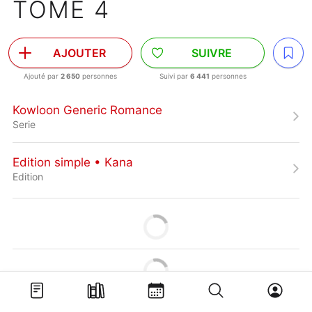
TOME 4
AJOUTER
SUIVRE
Ajouté par
2 650
personnes
Suivi par
6 441
personnes
Kowloon Generic Romance
Serie
Edition simple • Kana
Edition