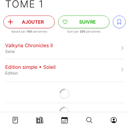
TOME 1
AJOUTER
SUIVRE
Ajouté par
140
personnes
Suivi par
205
personnes
Valkyria Chronicles II
Serie
Edition simple • Soleil
Edition