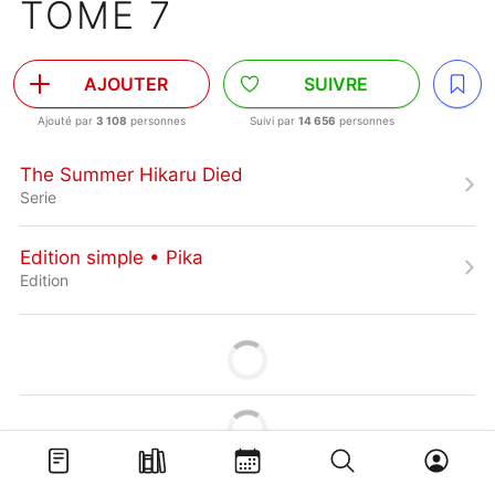
TOME 7
AJOUTER
SUIVRE
Ajouté par
3 108
personnes
Suivi par
14 656
personnes
The Summer Hikaru Died
Serie
Edition simple • Pika
Edition