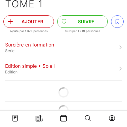
TOME 1
AJOUTER
SUIVRE
Ajouté par
1 376
personnes
Suivi par
1 919
personnes
Sorcière en formation
Serie
Edition simple • Soleil
Edition