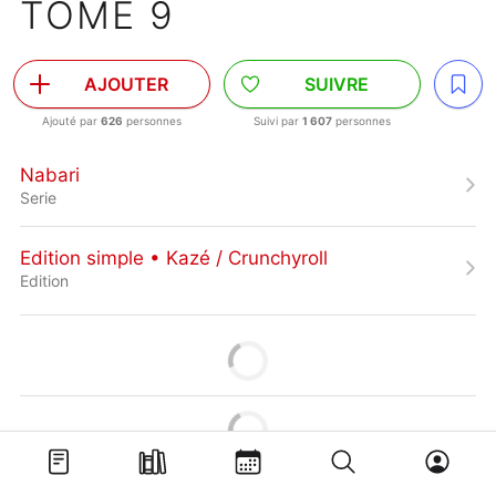
TOME 9
AJOUTER
SUIVRE
Ajouté par
626
personnes
Suivi par
1 607
personnes
Nabari
Serie
Edition simple • Kazé / Crunchyroll
Edition