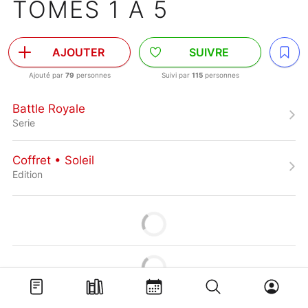
TOMES 1 À 5
AJOUTER
SUIVRE
Ajouté par
79
personnes
Suivi par
115
personnes
Battle Royale
Serie
Coffret • Soleil
Edition