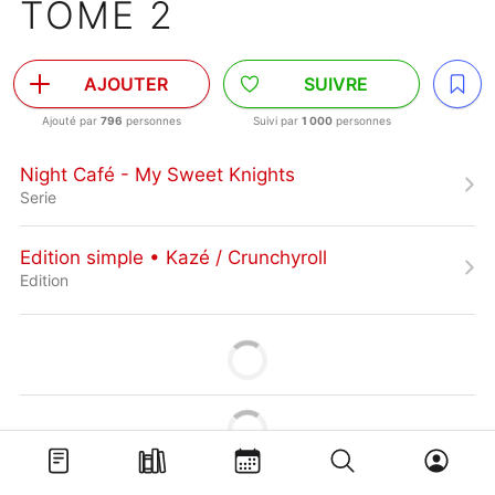
TOME 2
AJOUTER
SUIVRE
Ajouté par
796
personnes
Suivi par
1 000
personnes
Night Café - My Sweet Knights
Serie
Edition simple • Kazé / Crunchyroll
Edition