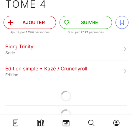
TOME 4
AJOUTER
SUIVRE
Ajouté par
1 244
personnes
Suivi par
2 127
personnes
Biorg Trinity
Serie
Edition simple • Kazé / Crunchyroll
Edition