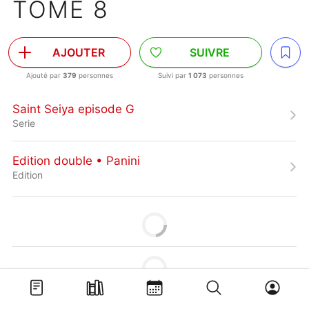
TOME 8
AJOUTER
SUIVRE
Ajouté par
379
personnes
Suivi par
1 073
personnes
Saint Seiya episode G
Serie
Edition double • Panini
Edition