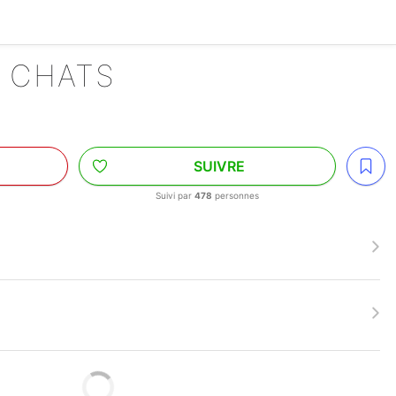
E CHATS
SUIVRE
Suivi par
478
personnes