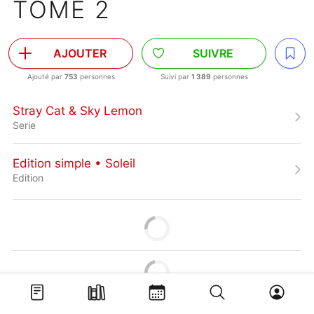
TOME 2
AJOUTER
SUIVRE
Ajouté par
753
personnes
Suivi par
1 389
personnes
Stray Cat & Sky Lemon
Serie
Edition simple • Soleil
Edition