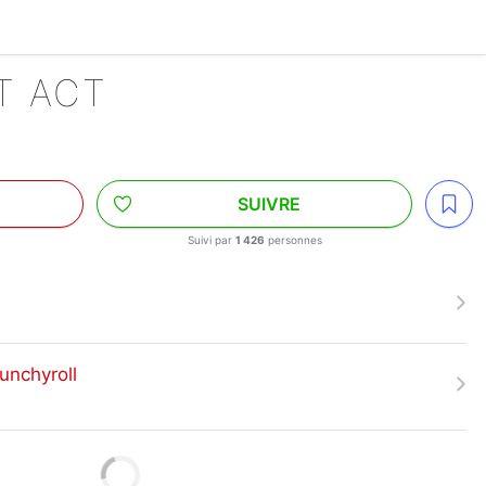
T ACT
SUIVRE
Suivi par
1 426
personnes
unchyroll