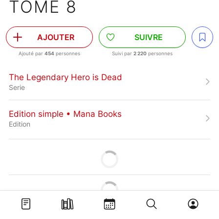
TOME 8
AJOUTER
SUIVRE
Ajouté par
454
personnes
Suivi par
2 220
personnes
The Legendary Hero is Dead
Serie
Edition simple • Mana Books
Edition