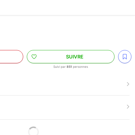
SUIVRE
Suivi par
851
personnes