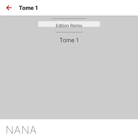
Tome 1
Nana
Edition Remix
Tome 1
NANA