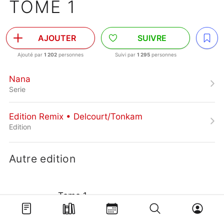
TOME 1
AJOUTER
SUIVRE
Ajouté par
1 202
personnes
Suivi par
1 295
personnes
Nana
Serie
Edition Remix • Delcourt/Tonkam
Edition
Autre edition
Tome 1
Edition simple