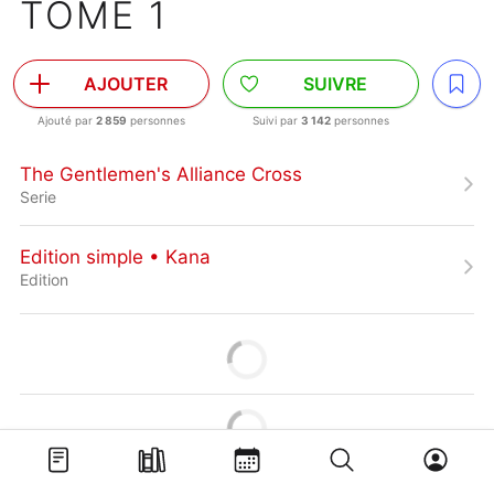
TOME 1
AJOUTER
SUIVRE
Ajouté par
2 859
personnes
Suivi par
3 142
personnes
The Gentlemen's Alliance Cross
Serie
Edition simple • Kana
Edition