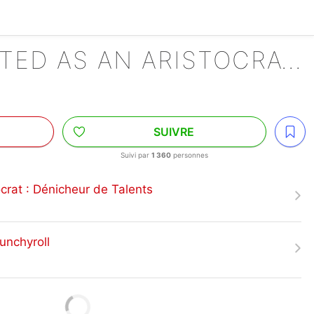
REINCARNATED AS AN ARISTOCRAT : DÉNICHEUR DE TALENTS
SUIVRE
Suivi par
1 360
personnes
crat : Dénicheur de Talents
unchyroll