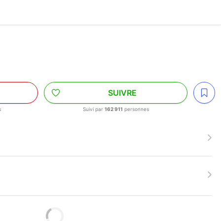
SUIVRE
s
Suivi par
162 911
personnes