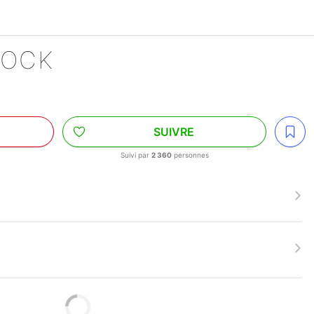
LOCK
SUIVRE
Suivi par
2 360
personnes