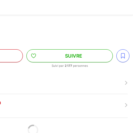
N
SUIVRE
Suivi par
2 177
personnes
a