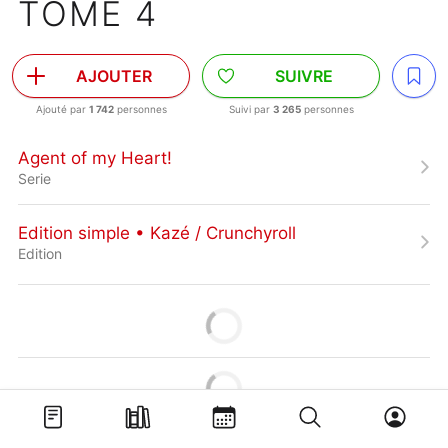
TOME 4
AJOUTER
SUIVRE
Ajouté par
1 742
personnes
Suivi par
3 265
personnes
Agent of my Heart!
Serie
Edition simple • Kazé / Crunchyroll
Edition