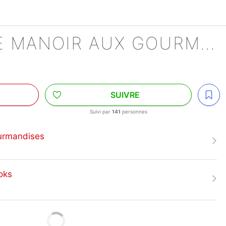
KIRBY ET LE MANOIR AUX GOURMANDISES
SUIVRE
Suivi par
141
personnes
ourmandises
oks