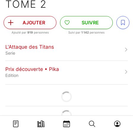
TOME 2
AJOUTER
SUIVRE
Ajouté par
919
personnes
Suivi par
1 142
personnes
L'Attaque des Titans
Serie
Prix découverte • Pika
Edition