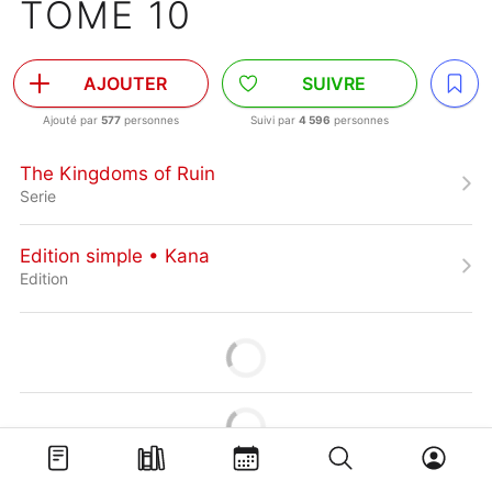
TOME 10
AJOUTER
SUIVRE
Ajouté par
577
personnes
Suivi par
4 596
personnes
The Kingdoms of Ruin
Serie
Edition simple • Kana
Edition