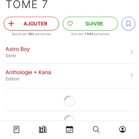
TOME 7
AJOUTER
SUIVRE
Ajouté par
503
personnes
Suivi par
1 985
personnes
Astro Boy
Serie
Anthologie • Kana
Edition