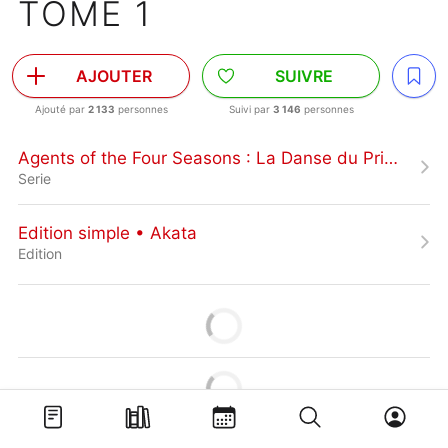
TOME 1
AJOUTER
SUIVRE
Ajouté par
2 133
personnes
Suivi par
3 146
personnes
Agents of the Four Seasons : La Danse du Printemps
Serie
Edition simple • Akata
Edition