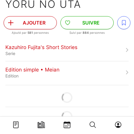
YORU NO UTA
AJOUTER
SUIVRE
Ajouté par
581
personnes
Suivi par
884
personnes
Kazuhiro Fujita's Short Stories
Serie
Edition simple • Meian
Edition