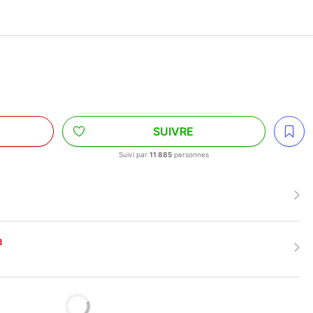
SUIVRE
Suivi par
11 885
personnes
a