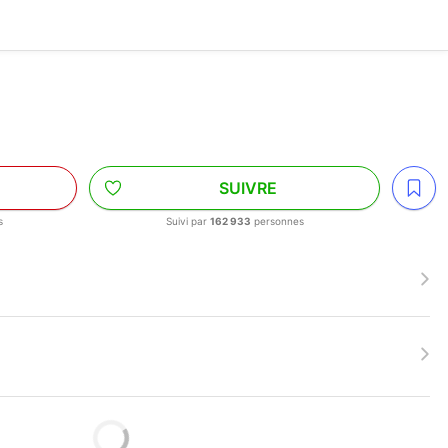
SUIVRE
s
Suivi par
162 933
personnes