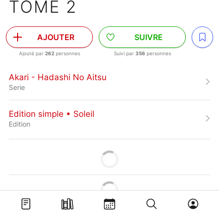
TOME 2
AJOUTER
SUIVRE
Ajouté par
262
personnes
Suivi par
356
personnes
Akari - Hadashi No Aitsu
Serie
Edition simple • Soleil
Edition